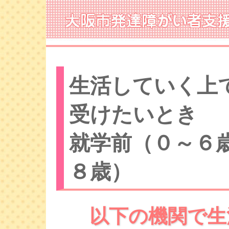
生活していく上
受けたいとき
就学前（０～６
８歳）
以下の機関で生