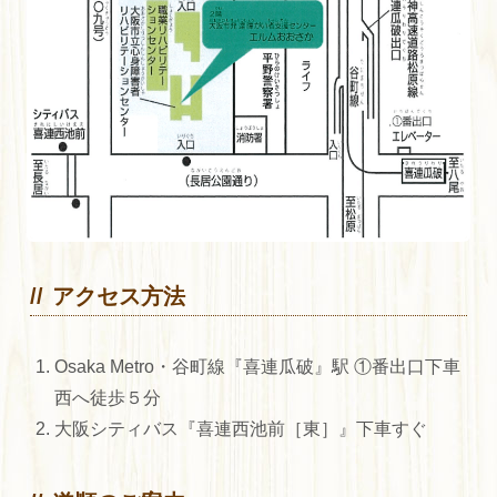
アクセス方法
Osaka Metro・谷町線『喜連瓜破』駅 ①番出口下車
西へ徒歩５分
大阪シティバス『喜連西池前［東］』下車すぐ