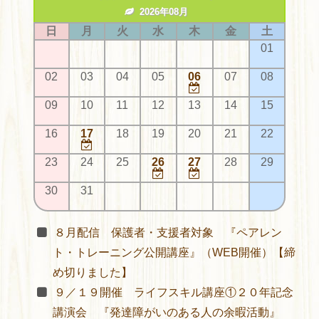
2026年08月
日
月
火
水
木
金
土
01
02
03
04
05
06
07
08
09
10
11
12
13
14
15
16
17
18
19
20
21
22
23
24
25
26
27
28
29
30
31
８月配信 保護者・支援者対象 『ペアレン
ト・トレーニング公開講座』（WEB開催）【締
め切りました】
９／１９開催 ライフスキル講座①２０年記念
講演会 『発達障がいのある人の余暇活動』